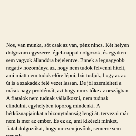
Nos, van munka, sőt csak az van, pénz nincs. Két helyen
dolgozom egyszerre, éjjel-nappal dolgozok, és egyiken
sem vagyok állandóra bejelentve. Ennek a legnagyobb
negatív hozománya az, hogy nem tudok felvenni hitelt,
ami miatt nem tudok előre lépni, bár tudjuk, hogy az az
út is a szakadék felé vezet lassan. De jól szemlélteti a
másik nagy problémát, azt hogy nincs tőke az országban.
A fiatalok nem tudnak vállalkozni, nem tudnak
elindulni, egyhelyben toporog mindenki. A
hétköznapjainkat a bizonytalanság lengi át, tervezni már
nem is mer az ember. És ez az, ami kikészít minket,
fiatal dolgozókat, hogy nincsen jövőnk, semerre sem