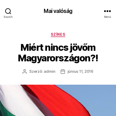
Mai valóság
Search
Menü
Kategóriák
SZÍNES
Miért nincs jövőm
Magyarországon?!
Szerző:
admin
június 11, 2016
Bejegyzés
Bejegyzés
szerzője
dátuma