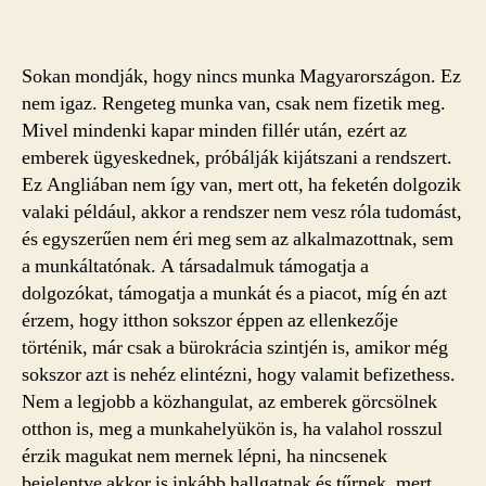
Sokan mondják, hogy nincs munka Magyarországon. Ez
nem igaz. Rengeteg munka van, csak nem fizetik meg.
Mivel mindenki kapar minden fillér után, ezért az
emberek ügyeskednek, próbálják kijátszani a rendszert.
Ez Angliában nem így van, mert ott, ha feketén dolgozik
valaki például, akkor a rendszer nem vesz róla tudomást,
és egyszerűen nem éri meg sem az alkalmazottnak, sem
a munkáltatónak. A társadalmuk támogatja a
dolgozókat, támogatja a munkát és a piacot, míg én azt
érzem, hogy itthon sokszor éppen az ellenkezője
történik, már csak a bürokrácia szintjén is, amikor még
sokszor azt is nehéz elintézni, hogy valamit befizethess.
Nem a legjobb a közhangulat, az emberek görcsölnek
otthon is, meg a munkahelyükön is, ha valahol rosszul
érzik magukat nem mernek lépni, ha nincsenek
bejelentve akkor is inkább hallgatnak és tűrnek, mert