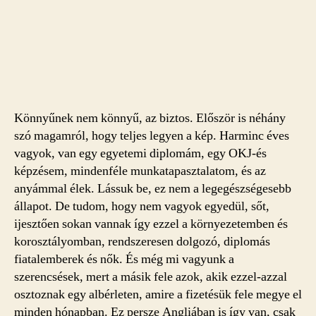
Könnyűnek nem könnyű, az biztos. Először is néhány
szó magamról, hogy teljes legyen a kép. Harminc éves
vagyok, van egy egyetemi diplomám, egy OKJ-és
képzésem, mindenféle munkatapasztalatom, és az
anyámmal élek. Lássuk be, ez nem a legegészségesebb
állapot. De tudom, hogy nem vagyok egyedül, sőt,
ijesztően sokan vannak így ezzel a környezetemben és
korosztályomban, rendszeresen dolgozó, diplomás
fiatalemberek és nők. És még mi vagyunk a
szerencsések, mert a másik fele azok, akik ezzel-azzal
osztoznak egy albérleten, amire a fizetésük fele megye el
minden hónapban. Ez persze Angliában is így van, csak