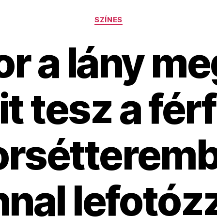
Kategóriák
SZÍNES
r a lány meg
t tesz a férf
orsétteremb
nal lefotóz