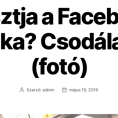
tja a Face
ka? Csodál
(fotó)
Szerző:
admin
május 19, 2016
Bejegyzés
Bejegyzés
szerzője
dátuma