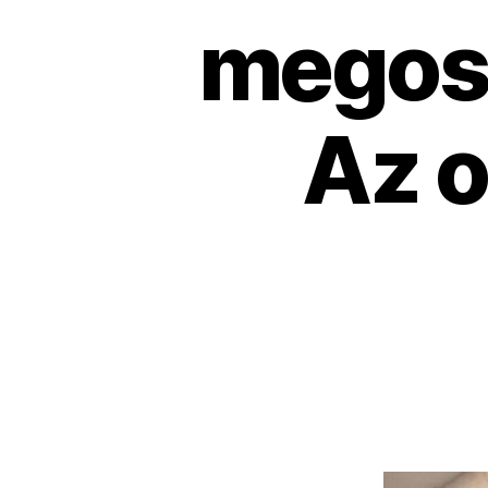
megosz
Az o