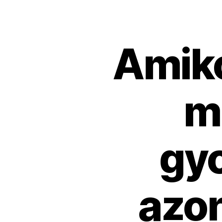
Amiko
mi
gy
azon