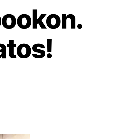
bookon.
atos!