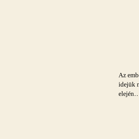
Az embe
idejük 
elején