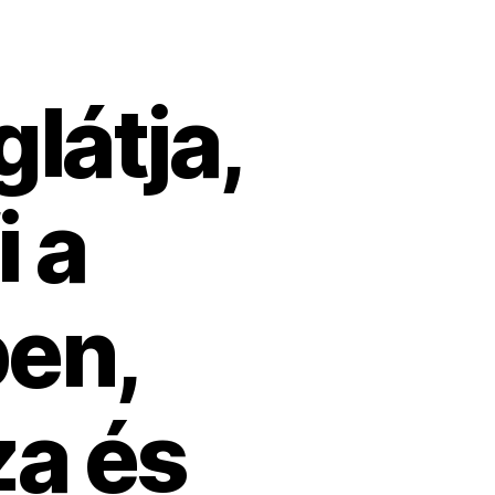
látja,
i a
en,
za és