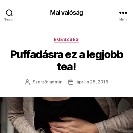
Mai valóság
Search
Menü
Kategóriák
EGÉSZSÉG
Puffadásra ez a legjobb
tea!
Szerző:
admin
április 25, 2016
Bejegyzés
Bejegyzés
szerzője
dátuma