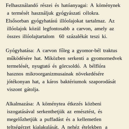
Felhasználandó részei és hatóanyagai: A köménynek
a termését használjuk gyógyászati célokra.
Elsősorban gyógyhatású illóolajokat tartalmaz. Az
illóolajok közül legfontosabb a carvon, amely az
összes illóolajtartalom 60 százalékát teszi ki.
Gyógyhatása: A carvon főleg a gyomor-bél traktus
működésére hat. Miközben serkenti a gyomornedvek
termelését, nyugtató és görcsoldó. A bélflóra
hasznos mikroorganizmusainak növekedésére
jótékonyan hat, a káros baktériumok szaporodását
viszont gátolja.
Alkalmazása: A köménytea étkezés közbeni
iszogatásával serkenthetjük az emésztést, és
megelőzhetjük a puffadást és a kellemetlen
teltségérzet kialakulását. A nehéz ételekben a