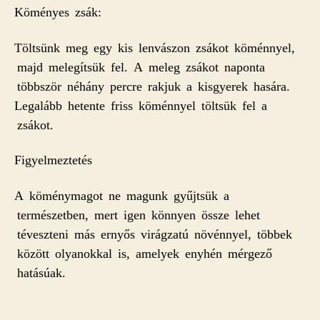
Köményes zsák:
Töltsünk meg egy kis lenvászon zsákot köménnyel,
majd melegítsük fel. A meleg zsákot naponta
többször né
h
ány percre rakjuk a kisgyerek hasára.
Legalább hetente friss köménnyel töltsük fel a
zsákot.
Figyelmeztetés
A köménymagot ne magunk gyűjtsük a
természetben, mert igen könnyen össze lehet
téveszteni más ernyős virágzatú növénnyel, többek
között olyanokkal is, amelyek enyhén mérgező
hatásúak.