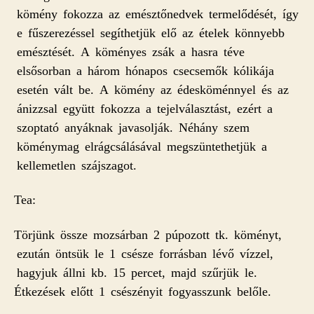
kömény fokozza az emésztőnedvek termelődését, így
e fűszerezéssel segíthetjük elő az ételek könnyebb
emésztését. A köményes zsák a hasra téve
elsősorban a
h
árom
h
ónapos csecsemők kólikája
esetén vált be. A kömény az édesköménnyel és az
ánizzsal együtt fokozza a tejelválasztást, ezért a
szoptató anyáknak javasolják. Né
h
ány szem
köménymag elrágcsálásával megszüntethetjük a
kellemetlen szájszagot.
Tea:
Törjünk össze mozsárban 2 púpozott tk. köményt,
ezután öntsük le 1 csésze forrásban lévő vízzel,
hagyjuk állni kb. 15 percet, majd szűrjük le.
Étkezések előtt 1 csészényit fogyasszunk belőle.