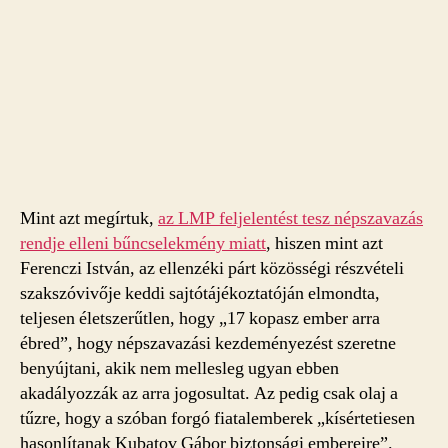
Mint azt megírtuk,
az LMP feljelentést tesz népszavazás
rendje elleni bűncselekmény miatt
, hiszen mint azt
Ferenczi István, az ellenzéki párt közösségi részvételi
szakszóvivője keddi sajtótájékoztatóján elmondta,
teljesen életszerűtlen, hogy „17 kopasz ember arra
ébred”, hogy népszavazási kezdeményezést szeretne
benyújtani, akik nem mellesleg ugyan ebben
akadályozzák az arra jogosultat. Az pedig csak olaj a
tűzre, hogy a szóban forgó fiatalemberek „kísértetiesen
hasonlítanak Kubatov Gábor biztonsági embereire”.