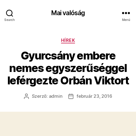
Mai valóság
Search
Menü
Kategóriák
HÍREK
Gyurcsány embere
nemes egyszerűséggel
leférgezte Orbán Viktort
Szerző:
admin
február 23, 2016
Bejegyzés
Bejegyzés
szerzője
dátuma