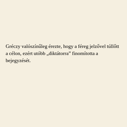
Gréczy valószínűleg érezte, hogy a féreg jelzővel túllőtt
a célon, ezért utóbb „diktátorra” finomította a
bejegyzését.