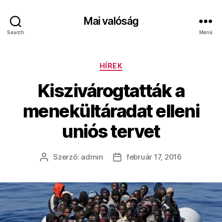
Mai valóság
Search
Menü
Kategóriák
HÍREK
Kiszivárogtatták a
menekültáradat elleni
uniós tervet
Szerző:
admin
február 17, 2016
Bejegyzés
Bejegyzés
szerzője
dátuma