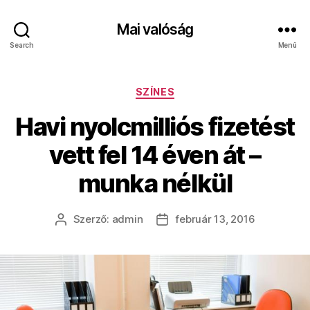
Mai valóság
Search
Menü
Kategóriák
SZÍNES
Havi nyolcmilliós fizetést
vett fel 14 éven át –
munka nélkül
Szerző:
admin
február 13, 2016
Bejegyzés
Bejegyzés
szerzője
dátuma