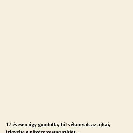
17 évesen úgy gondolta, túl vékonyak az ajkai,
irigyelte a nővére vastag száját…