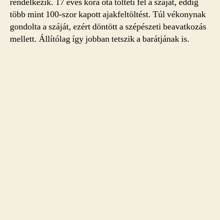
rendelkezik. 17 éves kora óta tölteti fel a száját, eddig
több mint 100-szor kapott ajakfeltöltést. Túl vékonynak
gondolta a száját, ezért döntött a szépészeti beavatkozás
mellett. Állítólag így jobban tetszik a barátjának is.