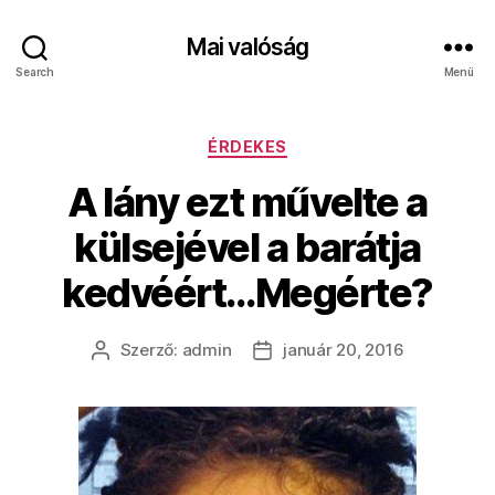
Mai valóság
Search
Menü
Kategóriák
ÉRDEKES
A lány ezt művelte a
külsejével a barátja
kedvéért…Megérte?
Szerző:
admin
január 20, 2016
Bejegyzés
Bejegyzés
szerzője
dátuma