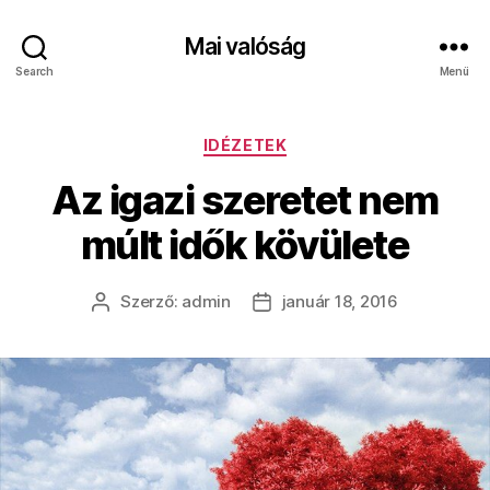
Mai valóság
Search
Menü
Kategóriák
IDÉZETEK
Az igazi szeretet nem
múlt idők kövülete
Szerző:
admin
január 18, 2016
Bejegyzés
Bejegyzés
szerzője
dátuma