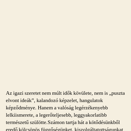
Az igazi szeretet nem múlt idők kövülete, nem is „puszta
elvont ideák”, kalandozó képzelet, hangulatok
képződménye. Hanem a valóság legérzékenyebb
lelkiismerete, a legerőteljesebb, leggyakorlatibb
természetű szülötte.Számon tartja hát a kötődésünkből
eredő kölcsönös függőségünket, kiszolgáltatottságunkat