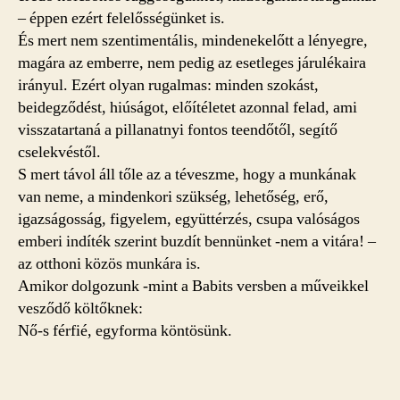
– éppen ezért felelősségünket is.
És mert nem szentimentális, mindenekelőtt a lényegre,
magára az emberre, nem pedig az esetleges járulékaira
irányul. Ezért olyan rugalmas: minden szokást,
beidegződést, hiúságot, előítéletet azonnal felad, ami
visszatartaná a pillanatnyi fontos teendőtől, segítő
cselekvéstől.
S mert távol áll tőle az a téveszme, hogy a munkának
van neme, a mindenkori szükség, lehetőség, erő,
igazságosság, figyelem, együttérzés, csupa valóságos
emberi indíték szerint buzdít bennünket -nem a vitára! –
az otthoni közös munkára is.
Amikor dolgozunk -mint a Babits versben a műveikkel
vesződő költőknek:
Nő-s férfié, egyforma köntösünk.