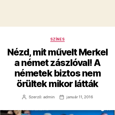
Kategóriák
SZÍNES
Nézd, mit művelt Merkel
a német zászlóval! A
németek biztos nem
örültek mikor látták
Szerző:
admin
január 11, 2016
Bejegyzés
Bejegyzés
szerzője
dátuma