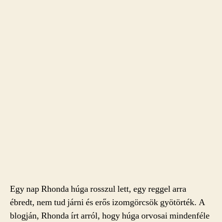
Egy nap Rhonda húga rosszul lett, egy reggel arra
ébredt, nem tud járni és erős izomgörcsök gyötörték. A
blogján, Rhonda írt arról, hogy húga orvosai mindenféle