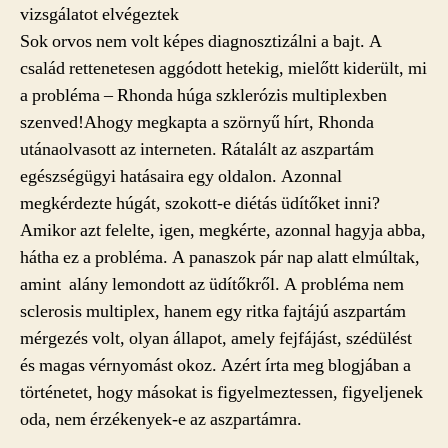
vizsgálatot elvégeztek
Sok orvos nem volt képes diagnosztizálni a bajt. A
család rettenetesen aggódott hetekig, mielőtt kiderült, mi
a probléma – Rhonda húga szklerózis multiplexben
szenved!Ahogy megkapta a szörnyű hírt, Rhonda
utánaolvasott az interneten. Rátalált az aszpartám
egészségügyi hatásaira egy oldalon. Azonnal
megkérdezte húgát, szokott-e diétás üdítőket inni?
Amikor azt felelte, igen, megkérte, azonnal hagyja abba,
hátha ez a probléma. A panaszok pár nap alatt elmúltak,
amint alány lemondott az üdítőkről. A probléma nem
sclerosis multiplex, hanem egy ritka fajtájú aszpartám
mérgezés volt, olyan állapot, amely fejfájást, szédülést
és magas vérnyomást okoz. Azért írta meg blogjában a
történetet, hogy másokat is figyelmeztessen, figyeljenek
oda, nem érzékenyek-e az aszpartámra.