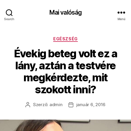
Mai valóság
Search
Menü
Kategóriák
EGÉSZSÉG
Évekig beteg volt ez a
lány, aztán a testvére
megkérdezte, mit
szokott inni?
Szerző:
admin
január 6, 2016
Bejegyzés
Bejegyzés
szerzője
dátuma