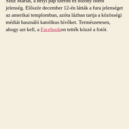
Szűz Máriát, a helyi pap szerint ez bizony isteni
jelenség. Először december 12-én látták a fura jelenséget
az amerikai templomban, azóta lázban tartja a közösségi
médiát használó katolikus hívőket. Természetesen,
ahogy azt kell, a
Facebook
on tették közzé a fotót.