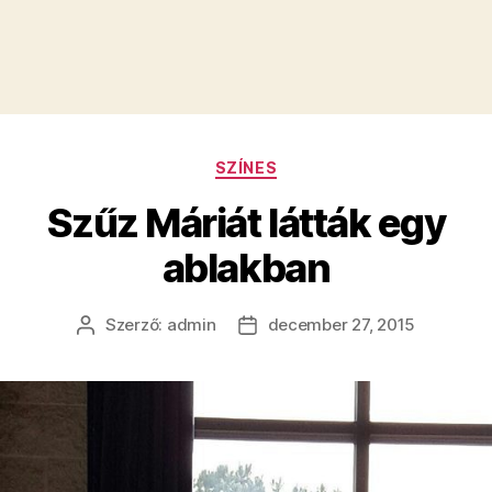
Kategóriák
SZÍNES
Szűz Máriát látták egy
ablakban
Szerző:
admin
december 27, 2015
Bejegyzés
Bejegyzés
szerzője
dátuma