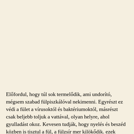
Előfordul, hogy túl sok termelődik, ami undorító,
mégsem szabad fülpiszkálóval nekimenni. Egyrészt ez
védi a fület a vírusoktól és baktériumoktól, másrészt
csak beljebb toljuk a vattával, olyan helyre, ahol
gyulladást okoz. Kevesen tudják, hogy nyelés és beszéd
közben is tisztul a fül, a fülzsír mer kilökődik. ezek