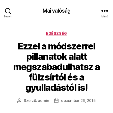
Mai valóság
Search
Menü
Kategóriák
EGÉSZSÉG
Ezzel a módszerrel
pillanatok alatt
megszabadulhatsz a
fülzsírtól és a
gyulladástól is!
Szerző:
admin
december 26, 2015
Bejegyzés
Bejegyzés
szerzője
dátuma