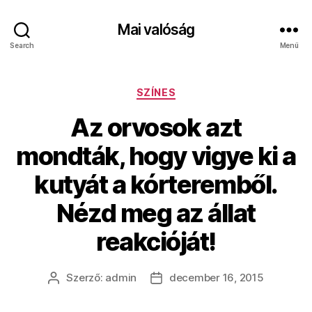
Mai valóság
Search
Menü
Kategóriák
SZÍNES
Az orvosok azt
mondták, hogy vigye ki a
kutyát a kórteremből.
Nézd meg az állat
reakcióját!
Szerző:
admin
december 16, 2015
Bejegyzés
Bejegyzés
szerzője
dátuma