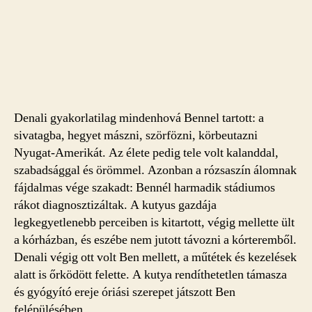
Denali gyakorlatilag mindenhová Bennel tartott: a
sivatagba, hegyet mászni, szörfözni, körbeutazni
Nyugat-Amerikát. Az élete pedig tele volt kalanddal,
szabadsággal és örömmel. Azonban a rózsaszín álomnak
fájdalmas vége szakadt: Bennél harmadik stádiumos
rákot diagnosztizáltak. A kutyus gazdája
legkegyetlenebb perceiben is kitartott, végig mellette ült
a kórházban, és eszébe nem jutott távozni a kórteremből.
Denali végig ott volt Ben mellett, a műtétek és kezelések
alatt is őrködött felette. A kutya rendíthetetlen támasza
és gyógyító ereje óriási szerepet játszott Ben
felépülésében.