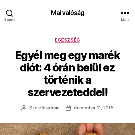
Mai valóság
Search
Menü
Kategóriák
EGÉSZSÉG
Egyél meg egy marék
diót: 4 órán belül ez
történik a
szervezeteddel!
Szerző:
admin
december 11, 2015
Bejegyzés
Bejegyzés
szerzője
dátuma