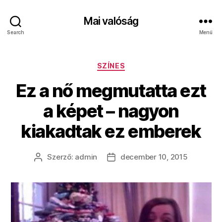
Mai valóság
Search
Menü
Kategóriák
SZÍNES
Ez a nő megmutatta ezt
a képet – nagyon
kiakadtak ez emberek
Szerző:
admin
december 10, 2015
Bejegyzés
Bejegyzés
szerzője
dátuma