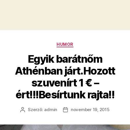
Kategóriák
HUMOR
Egyik barátnőm
Athénban járt.Hozott
szuvenírt 1 € –
ért!!!Besírtunk rajta!!
Szerző:
admin
november 19, 2015
Bejegyzés
Bejegyzés
szerzője
dátuma