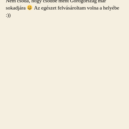
Nem csoda, hogy csődbe ment Görögország már
sokadjára
Az egészet felvásároltam volna a helyébe
:))