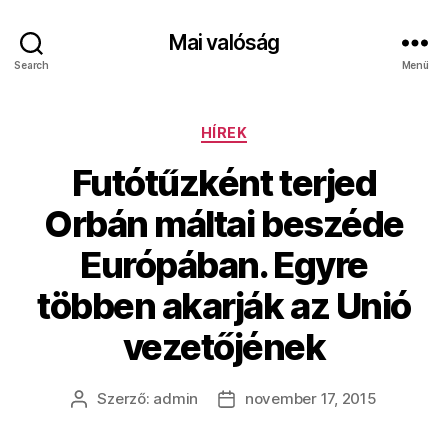
Mai valóság
Search
Menü
Kategóriák
HÍREK
Futótűzként terjed
Orbán máltai beszéde
Európában. Egyre
többen akarják az Unió
vezetőjének
Szerző:
admin
november 17, 2015
Bejegyzés
Bejegyzés
szerzője
dátuma