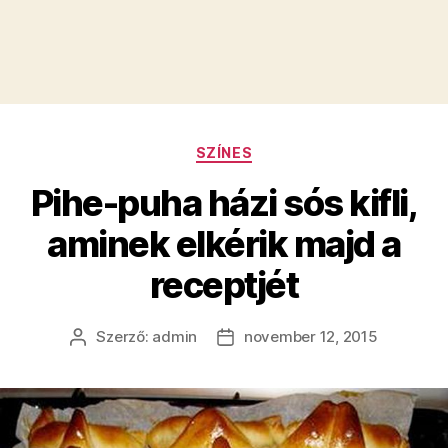
Kategóriák
SZÍNES
Pihe-puha házi sós kifli,
aminek elkérik majd a
receptjét
Szerző:
admin
november 12, 2015
Bejegyzés
Bejegyzés
szerzője
dátuma