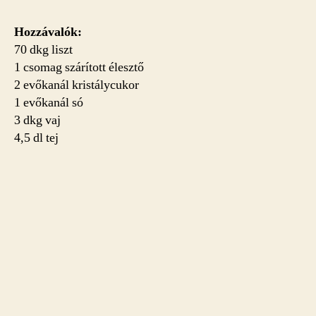
Hozzávalók:
70 dkg liszt
1 csomag szárított élesztő
2 evőkanál kristálycukor
1 evőkanál só
3 dkg vaj
4,5 dl tej