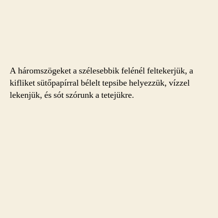
A háromszögeket a szélesebbik felénél feltekerjük, a
kifliket sütőpapírral bélelt tepsibe helyezzük, vízzel
lekenjük, és sót szórunk a tetejükre.