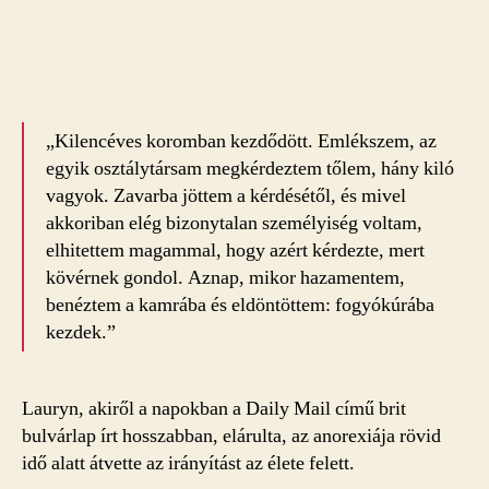
„Kilencéves koromban kezdődött. Emlékszem, az
egyik osztálytársam megkérdeztem tőlem, hány kiló
vagyok. Zavarba jöttem a kérdésétől, és mivel
akkoriban elég bizonytalan személyiség voltam,
elhitettem magammal, hogy azért kérdezte, mert
kövérnek gondol. Aznap, mikor hazamentem,
benéztem a kamrába és eldöntöttem: fogyókúrába
kezdek.”
Lauryn, akiről a napokban a Daily Mail című brit
bulvárlap írt hosszabban, elárulta, az anorexiája rövid
idő alatt átvette az irányítást az élete felett.