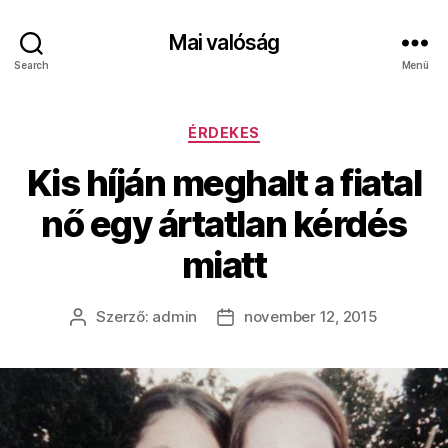
Mai valóság
Search
Menü
Kategóriák
ÉRDEKES
Kis híján meghalt a fiatal
nő egy ártatlan kérdés
miatt
Szerző:
admin
november 12, 2015
Bejegyzés
Bejegyzés
szerzője
dátuma