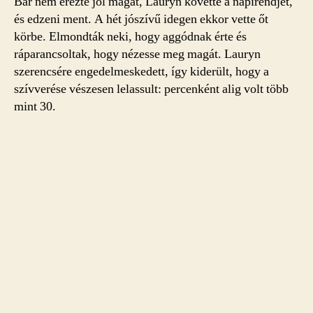
Bár nem érezte jól magát, Lauryn követte a napirendjét,
és edzeni ment. A hét jószívű idegen ekkor vette őt
körbe. Elmondták neki, hogy aggódnak érte és
ráparancsoltak, hogy nézesse meg magát. Lauryn
szerencsére engedelmeskedett, így kiderült, hogy a
szívverése vészesen lelassult: percenként alig volt több
mint 30.