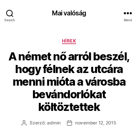
Mai valóság
Search
Menü
Kategóriák
HÍREK
A német nő arról beszél,
hogy félnek az utcára
menni mióta a városba
bevándorlókat
költöztettek
Szerző:
admin
november 12, 2015
Bejegyzés
Bejegyzés
szerzője
dátuma