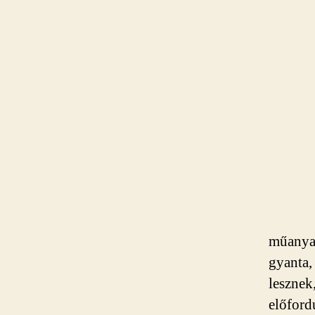
műanyag
gyanta,
lesznek,
előford