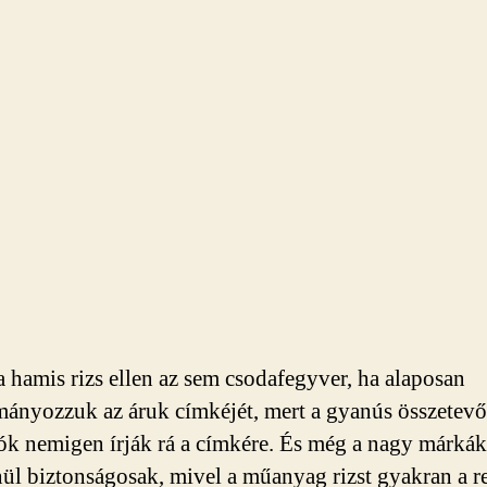
a hamis rizs ellen az sem csodafegyver, ha alaposan
mányozzuk az áruk címkéjét, mert a gyanús összetevő
ók nemigen írják rá a címkére. És még a nagy márká
enül biztonságosak, mivel a műanyag rizst gyakran a r