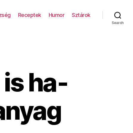
zség
Receptek
Humor
Sztárok
Search
 is ha­
ű­anyag