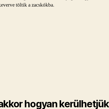
 keverve töltik a zacskókba.
akkor hogyan kerülhetjük