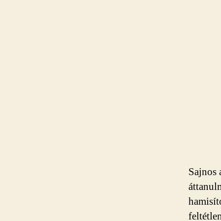
Sajnos 
áttanul
hamisít
feltétl