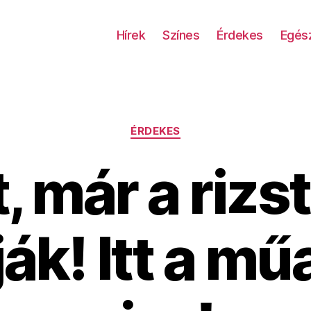
Hírek
Színes
Érdekes
Egés
Kategóriák
ÉRDEKES
t, már a rizst
­ják! Itt a m