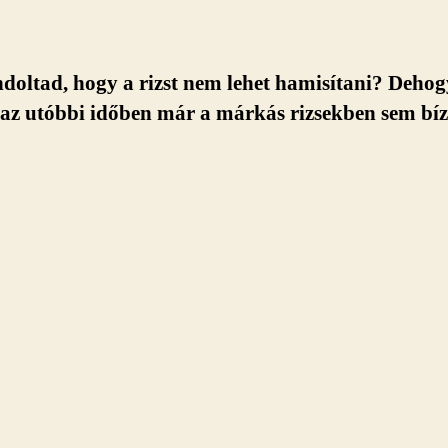
­dol­tad, hogy a rizst nem lehet ha­mi­sí­tani? De­ho
 az utóbbi idő­ben már a már­kás ri­zsek­ben sem bíz