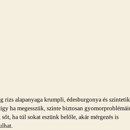
 rizs alapanyaga krumpli, édesburgonya és szinteti
 így ha megesszük, szinte biztosan gyomorproblémái
 sőt, ha túl sokat eszünk belőle, akár mérgezés is
ulhat.