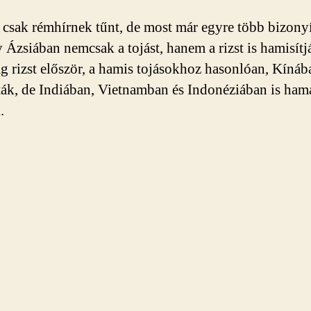
 csak rémhírnek tűnt, de most már egyre több bizony
y Ázsiában nemcsak a tojást, hanem a rizst is hamisítj
 rizst először, a hamis tojásokhoz hasonlóan, Kínáb
ták, de Indiában, Vietnamban és Indonéziában is ham
.