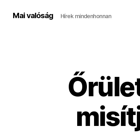
Mai valóság
Hírek mindenhonnan
Őrü­le
mi­sít