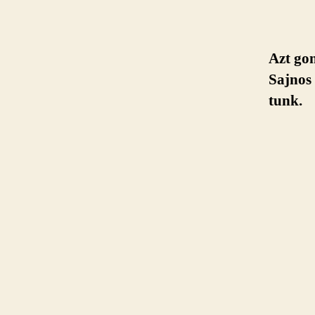
Azt gon
Saj­nos
tunk.