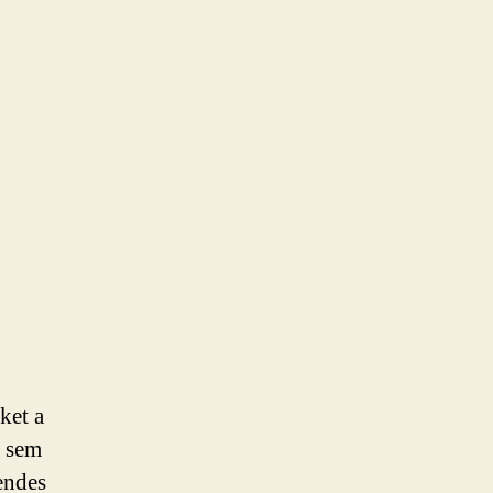
ket a
k sem
endes