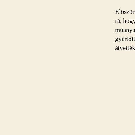
Először
rá, hog
műanyag
gyártot
átvették