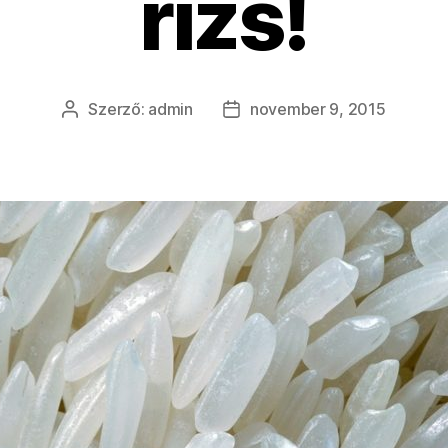
rizs!
Szerző:
admin
november 9, 2015
Bejegyzés
Bejegyzés
szerzője
dátuma