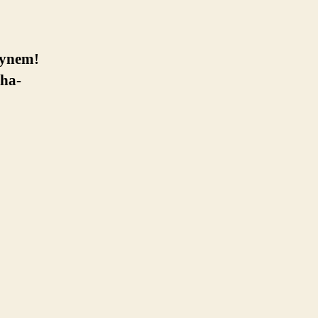
gy­nem!
­ha­