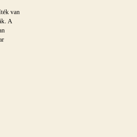
íték van
ák. A
an
ar