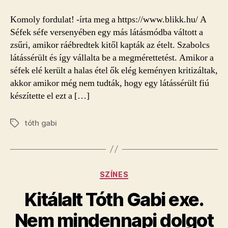
Komoly fordulat! -írta meg a https://www.blikk.hu/ A
Séfek séfe versenyében egy más látásmódba váltott a
zsűri, amikor ráébredtek kitől kapták az ételt. Szabolcs
látássérült és így vállalta be a megmérettetést. Amikor a
séfek elé került a halas étel ők elég keményen kritizáltak,
akkor amikor még nem tudták, hogy egy látássérült fiú
készítette el ezt a […]
tóth gabi
Címkék
Kategóriák
SZÍNES
Kitálalt Tóth Gabi exe.
Nem mindennapi dolgot