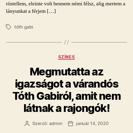
röstellem, eleinte volt bennem némi félsz, alig mertem a
lányunkat a férjem […]
tóth gabi
Címkék
Kategóriák
SZÍNES
Megmutatta az
igazságot a várandós
Tóth Gabiról, amit nem
látnak a rajongók!
Szerző:
admin
január 14, 2020
Bejegyzés
Bejegyzés
szerzője
dátuma