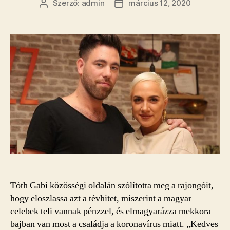
Szerző:
admin
március 12, 2020
Bejegyzés
Bejegyzés
szerzője
dátuma
Tóth Gabi közösségi oldalán szólította meg a rajongóit,
hogy eloszlassa azt a tévhitet, miszerint a magyar
celebek teli vannak pénzzel, és elmagyarázza mekkora
bajban van most a családja a koronavírus miatt. „Kedves