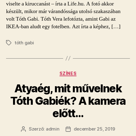
viselte a kiruccanást – írta a Life.hu. A fotó akkor
készült, mikor már várandóssága utolsó szakaszában
volt Tóth Gabi. Tóth Vera lefotózta, amint Gabi az
IKEA-ban aludt egy fotelben. Azt írta a képhez, […]
tóth gabi
Címkék
Kategóriák
SZÍNES
Atyaég, mit művelnek
Tóth Gabiék? A kamera
előtt…
Szerző:
admin
december 25, 2019
Bejegyzés
Bejegyzés
szerzője
dátuma