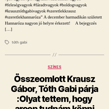
#feleségvagyok #fáradtvagyok #boldogvagyok
#krausztóthgabivagyok #szeretlekkrausz
#szeretlekhannaróza” A december harmadikán született
Hannaróza nagyon jó helyre érkezett! A bejegyzés
[…]
tóth gabi
Címkék
Kategóriák
SZÍNES
Összeomlott Krausz
Gábor, Tóth Gabi párja
:Olyat tettem, hogy
arcon tudnám köpni