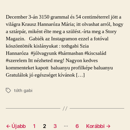
December 3-án 3150 grammal és 54 centiméterrel jött a
világra Krausz Hannaróza Mária; itt olvashat arról, hogy
a sztárpár, miként élte meg a szülést.-írta meg a Story
Magazin. Gabiék az Instagramon ezzel a fotóval
köszöntötték kislányukat : tothgabi Szia
Hannaróza #jólvagyunk #hármasban #kiscsalád
#szerelem Itt nézheted meg! Nagyon kedves
kommenteket kapott baluanyu profilképe baluanyu
Gratulálok jó egészséget kívánok […]
tóth gabi
Címkék
Bejegyzések
…
←
Újabb
1
2
3
6
Korábbi
→