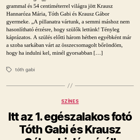
grammal és 54 centiméterrel világra jött Krausz
Hannaróza Mária, Tóth Gabi és Krausz Gábor
gyermeke. „A pillanatra vártunk, a semmi máshoz nem
hasonlítható érzésre, hogy szülők lettünk! Tényleg
káprázatos. A szülés előtti három hétben egyébként már
a szoba sarkában várt az összecsomagolt bőröndöm,
hogy ha indulni kel, minél gyorsabban […]
tóth gabi
Címkék
Kategóriák
SZÍNES
Itt az 1. egészalakos fotó
Tóth Gabi és Krausz