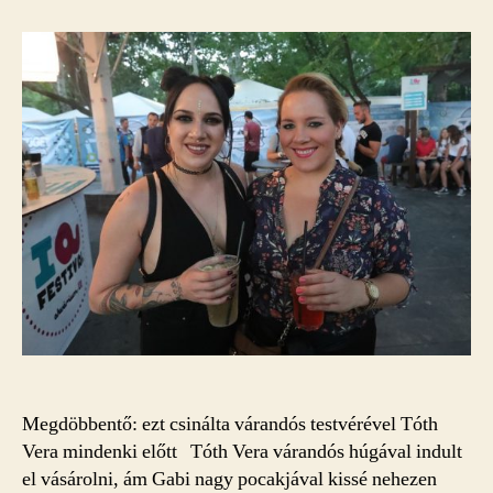
Megdöbbentő: ezt csinálta várandós testvérével Tóth
Vera mindenki előtt Tóth Vera várandós húgával indult
el vásárolni, ám Gabi nagy pocakjával kissé nehezen