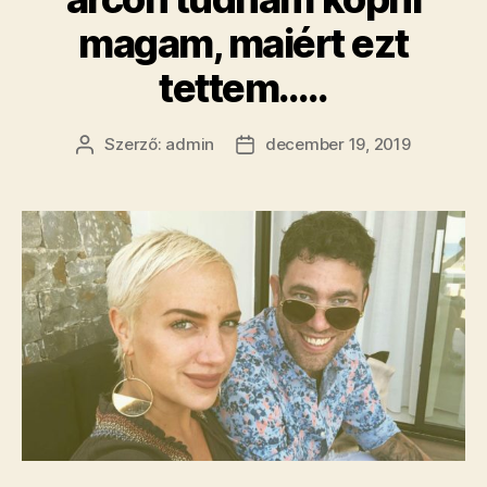
magam, maiért ezt
tettem…..
Szerző:
admin
december 19, 2019
Bejegyzés
Bejegyzés
szerzője
dátuma