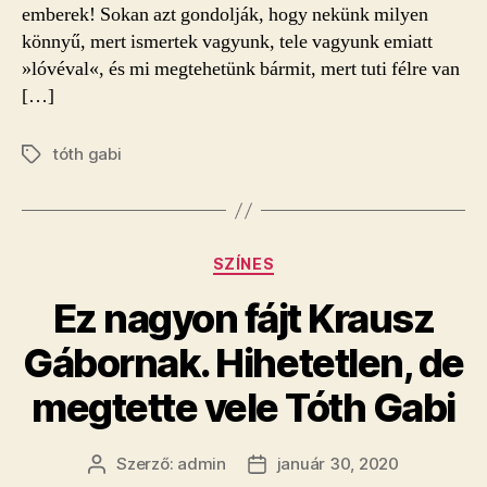
emberek! Sokan azt gondolják, hogy nekünk milyen
könnyű, mert ismertek vagyunk, tele vagyunk emiatt
»lóvéval«, és mi megtehetünk bármit, mert tuti félre van
[…]
tóth gabi
Címkék
Kategóriák
SZÍNES
Ez nagyon fájt Krausz
Gábornak. Hihetetlen, de
megtette vele Tóth Gabi
Szerző:
admin
január 30, 2020
Bejegyzés
Bejegyzés