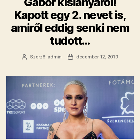
Gábor kislányáról!
Kapott egy 2. nevet is,
amiről eddig senki nem
tudott…
Szerző:
admin
december 12, 2019
Bejegyzés
Bejegyzés
szerzője
dátuma