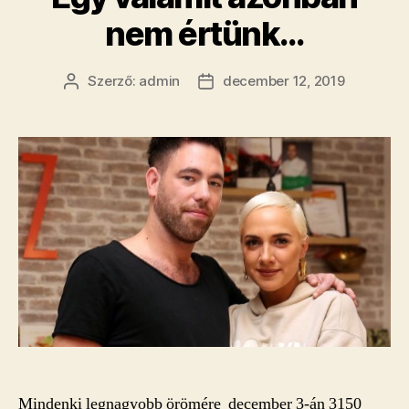
nem értünk…
Szerző:
admin
december 12, 2019
Bejegyzés
Bejegyzés
szerzője
dátuma
Mindenki legnagyobb örömére december 3-án 3150