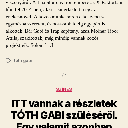
viszonyáról. A Tha Shurdas frontembere az X-Faktorban
tűnt fel 2014-ben, akkor ismerkedett meg az
énekesnővel. A közös munka során a két zenész
egymásba szeretett, és hosszabb ideig egy párt is
alkottak. Bár Gabi és Trap kapitány, azaz Molnár Tibor
Attila, szakítottak, még mindig vannak közös
projektjeik. Sokan […]
tóth gabi
Címkék
Kategóriák
SZÍNES
ITT vannak a részletek
TÓTH GABI szüléséről.
Egy valamit azonban