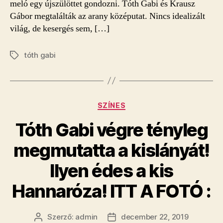
meló egy újszülöttet gondozni. Tóth Gabi és Krausz
Gábor megtalálták az arany középutat. Nincs idealizált
világ, de kesergés sem, […]
tóth gabi
Címkék
Kategóriák
SZÍNES
Tóth Gabi végre tényleg
megmutatta a kislányát!
Ilyen édes a kis
Hannaróza! ITT A FOTÓ :
Szerző:
admin
december 22, 2019
Bejegyzés
Bejegyzés