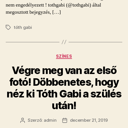
nem engedélyezett ! tothgabi (@tothgabi) által
megosztott bejegyzés, […]
tóth gabi
Címkék
Kategóriák
SZÍNES
Végre meg van az első
fotó! Döbbenetes, hogy
néz ki Tóth Gabi a szülés
után!
Szerző:
admin
december 21, 2019
Bejegyzés
Bejegyzés
szerzője
dátuma