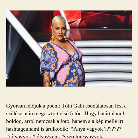
Gyorsan lelőjük a poént: Tóth Gabi csodálatosan fest a
szülése után megosztott első fotón. Hogy határtalanul
boldog, arról nemcsak a fotó, hanem a a kép mellé írt
hashtagcunami is árulkodik: “Anya vagyok ??‍?????
#jólvagyok #jólvagyunk #szerelmesvagyok