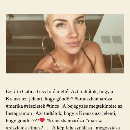
szerzője
dátuma
Ezt írta Gabi a friss fotó mellé: Azt tudtátok, hogy a
Krausz azt jelenti, hogy göndör? #krauszhannaróza
#marika #részletek #tincs A bejegyzés megtekintése az
Instagramon Azt tudtátok, hogy a Krausz azt jelenti,
hogy göndör???
#krauszhannaróza #marika
#részletek #tincs? . . . A kép fehasználása , megosztása