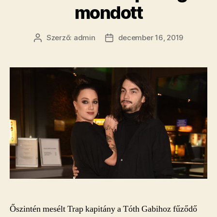
mondott
Szerző:
admin
december 16, 2019
Bejegyzés
Bejegyzés
szerzője
dátuma
Őszintén mesélt Trap kapitány a Tóth Gabihoz fűződő