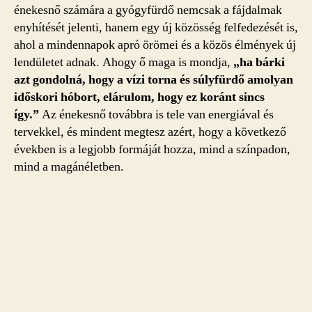
énekesnő számára a gyógyfürdő nemcsak a fájdalmak
enyhítését jelenti, hanem egy új közösség felfedezését is,
ahol a mindennapok apró örömei és a közös élmények új
lendületet adnak. Ahogy ő maga is mondja,
„ha bárki
azt gondolná, hogy a vízi torna és súlyfürdő amolyan
időskori hóbort, elárulom, hogy ez koránt sincs
így.”
Az énekesnő továbbra is tele van energiával és
tervekkel, és mindent megtesz azért, hogy a következő
években is a legjobb formáját hozza, mind a színpadon,
mind a magánéletben.