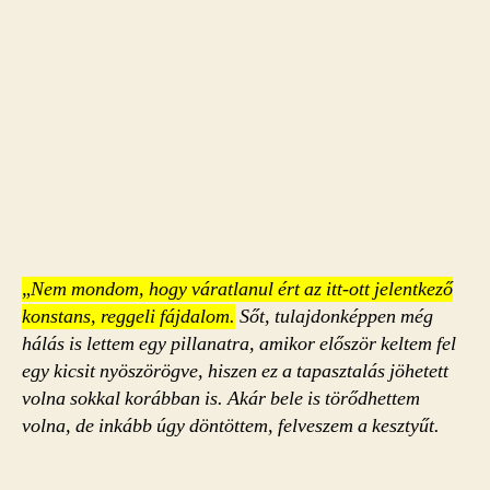
„
Nem mondom, hogy váratlanul ért az itt-ott jelentkező
konstans, reggeli fájdalom.
Sőt, tulajdonképpen még
hálás is lettem egy pillanatra, amikor először keltem fel
egy kicsit nyöszörögve, hiszen ez a tapasztalás jöhetett
volna sokkal korábban is. Akár bele is törődhettem
volna, de inkább úgy döntöttem, felveszem a kesztyűt.