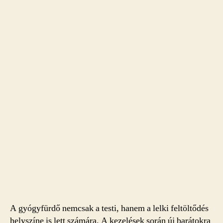
A gyógyfürdő nemcsak a testi, hanem a lelki feltöltődés
helyszíne is lett számára. A kezelések során új barátokra