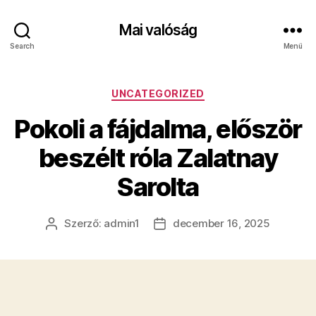
Mai valóság
Search
Menü
Kategóriák
UNCATEGORIZED
Pokoli a fájdalma, először
beszélt róla Zalatnay
Sarolta
Szerző:
admin1
december 16, 2025
Bejegyzés
Bejegyzés
szerzője
dátuma