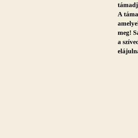
támadja
A támad
amelye
meg! S
a szíve
elájul