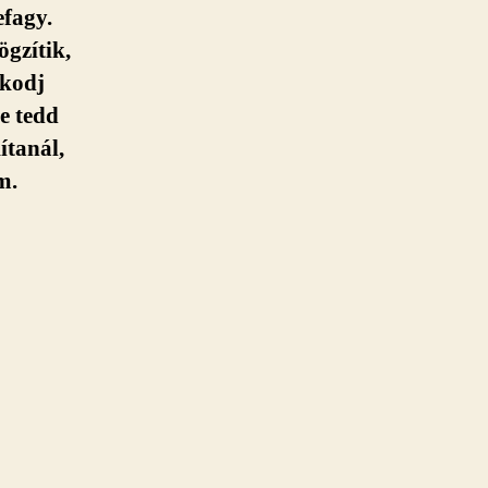
efagy.
ögzítik,
zkodj
e tedd
ítanál,
m.