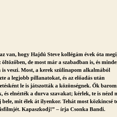
az van, hogy Hajdú Steve kollégám évek óta megij
z öltözőben, de most már a szabadban is, és minde
 is veszi. Most, a kerek szülinapom alkalmából
zte a legjobb pillanatokat, és az előadás után
tésként le is játszották a közönségnek. Ők barom
k, és elnézték a durva szavakat; kérlek, te is nézd 
 bele, mit élek át ilyenkor. Tehát most közkincsé 
isfilmjét. Kapaszkodj!” – írja Csonka Bandi.