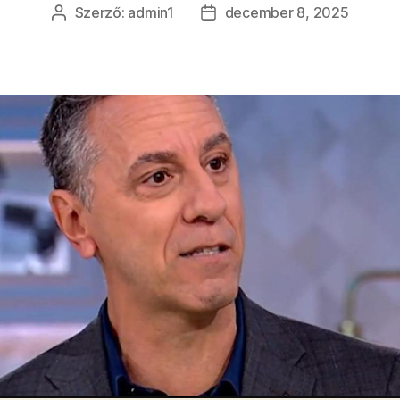
Szerző:
admin1
december 8, 2025
Bejegyzés
Bejegyzés
szerzője
dátuma