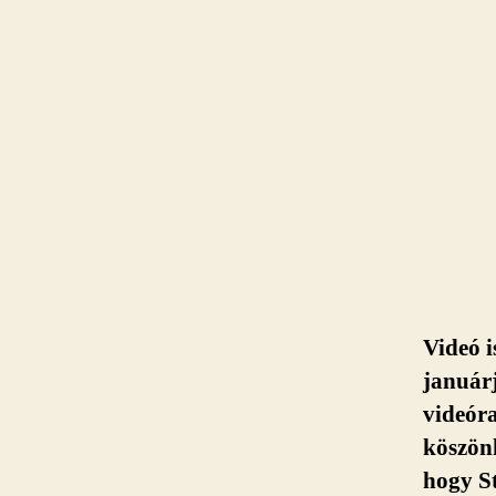
Videó 
januárj
videóra
köszönh
hogy St