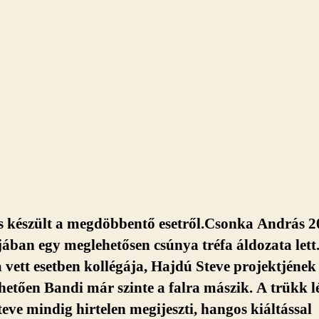
is készült a megdöbbentő esetről.Csonka András 
ában egy meglehetősen csúnya tréfa áldozata lett
 vett esetben kollégája, Hajdú Steve projektjének
etően Bandi már szinte a falra mászik. A trükk l
eve mindig hirtelen megijeszti, hangos kiáltással