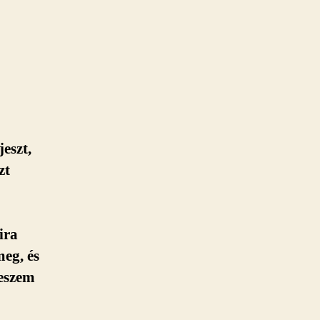
eszt,
zt
ira
meg, és
teszem