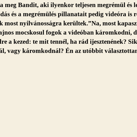
 meg Bandit, aki ilyenkor teljesen megrémül és l
ás és a megrémülés pillanatait pedig videóra is r
k most nyilvánosságra kerültek.”Na, most kapas
ajnos mocskosul fogok a videóban káromkodni, d
dre a kezed: te mit tennél, ha rád ijesztenének? Sik
nál, vagy káromkodnál? Én az utóbbit választotta