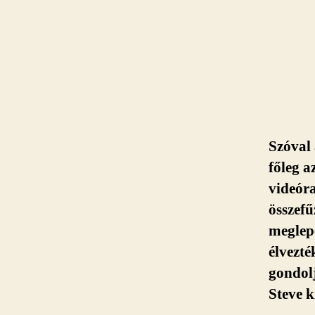
Szóval 
főleg a
videóra
összefű
meglepe
élvezté
gondolj
Steve k