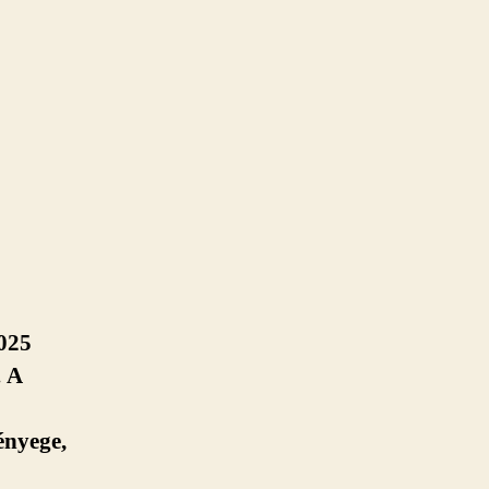
2025
. A
ényege,