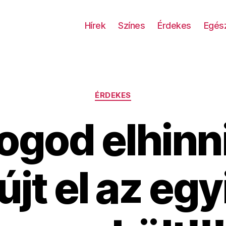
Hírek
Színes
Érdekes
Egés
Kategóriák
ÉRDEKES
ogod elhinni
újt el az egy