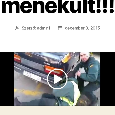
menekült!!!
Szerző:
admin1
december 3, 2015
Bejegyzés
Bejegyzés
szerzője
dátuma