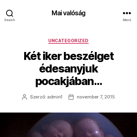
Mai valóság
Search
Menü
Kategóriák
UNCATEGORIZED
Két iker beszélget
édesanyjuk
pocakjában…
Szerző:
admin1
november 7, 2015
Bejegyzés
Bejegyzés
szerzője
dátuma