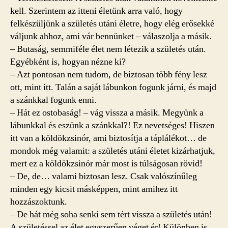
kell. Szerintem az itteni életünk arra való, hogy
felkészüljünk a születés utáni életre, hogy elég erősekké
váljunk ahhoz, ami vár bennünket – válaszolja a másik.
– Butaság, semmiféle élet nem létezik a születés után.
Egyébként is, hogyan nézne ki?
– Azt pontosan nem tudom, de biztosan több fény lesz
ott, mint itt. Talán a saját lábunkon fogunk járni, és majd
a szánkkal fogunk enni.
– Hát ez ostobaság! – vág vissza a másik. Megyünk a
lábunkkal és eszünk a szánkkal?! Ez nevetséges! Hiszen
itt van a köldökzsinór, ami biztosítja a táplálékot… de
mondok még valamit: a születés utáni életet kizárhatjuk,
mert ez a köldökzsinór már most is túlságosan rövid!
– De, de… valami biztosan lesz. Csak valószínűleg
minden egy kicsit másképpen, mint amihez itt
hozzászoktunk.
– De hát még soha senki sem tért vissza a születés után!
A születéssel az élet egyszerűen véget ér! Különben is,