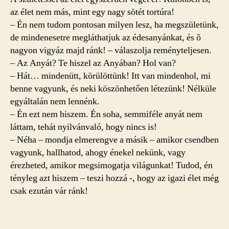
az élet nem más, mint egy nagy sötét tortúra!
– Én nem tudom pontosan milyen lesz, ha megszületünk,
de mindenesetre megláthatjuk az édesanyánkat, és õ
nagyon vigyáz majd ránk! – válaszolja reményteljesen.
– Az Anyát? Te hiszel az Anyában? Hol van?
– Hát… mindenütt, körülöttünk! Itt van mindenhol, mi
benne vagyunk, és neki köszönhetően létezünk! Nélküle
egyáltalán nem lennénk.
– Én ezt nem hiszem. Én soha, semmiféle anyát nem
láttam, tehát nyilvánvaló, hogy nincs is!
– Néha – mondja elmerengve a másik – amikor csendben
vagyunk, hallhatod, ahogy énekel nekünk, vagy
érezheted, amikor megsimogatja világunkat! Tudod, én
tényleg azt hiszem – teszi hozzá -, hogy az igazi élet még
csak ezután vár ránk!