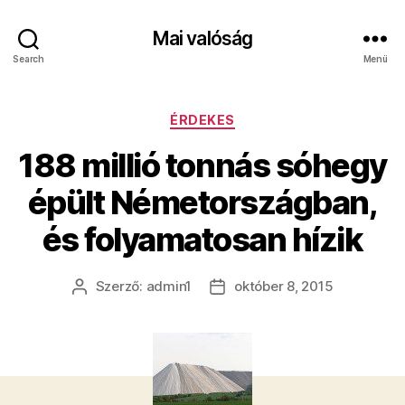
Mai valóság
Search
Menü
Kategóriák
ÉRDEKES
188 millió tonnás sóhegy
épült Németországban,
és folyamatosan hízik
Szerző:
admin1
október 8, 2015
Bejegyzés
Bejegyzés
szerzője
dátuma